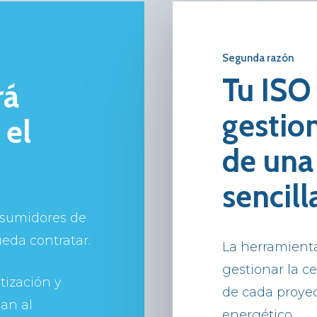
Segunda razón
Tu IS
rá
gestio
 el
de una
sencill
nsumidores de
eda contratar.
La herramienta
gestionar la ce
tización y
de cada proyec
an al
energético.