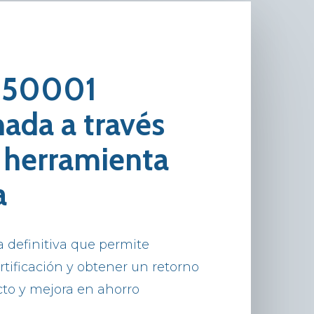
O 50001
Sobre Powercloud
Las Mercedes 23, bajo
nada a través
48930 Getxo
 herramienta
Bizkaia, SP
a
T: +34 94 463 05 37
E: hola@powercloud.es
 definitiva que permite
rtificación y obtener un retorno
to y mejora en ahorro