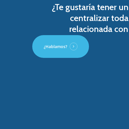
¿Te gustaría tener u
centralizar toda
relacionada con
Hit enter to search or ESC to close
¿Hablamos?