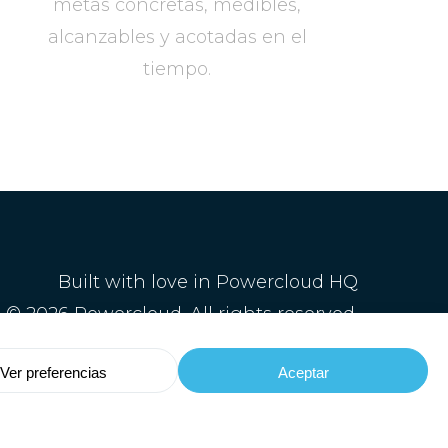
metas concretas, medibles,
alcanzables y acotadas en el
tiempo.
Built with love in Powercloud HQ
© 2026 Powercloud. All rights reserved.
Política de privacidad
y
Aviso legal
Ver preferencias
Aceptar