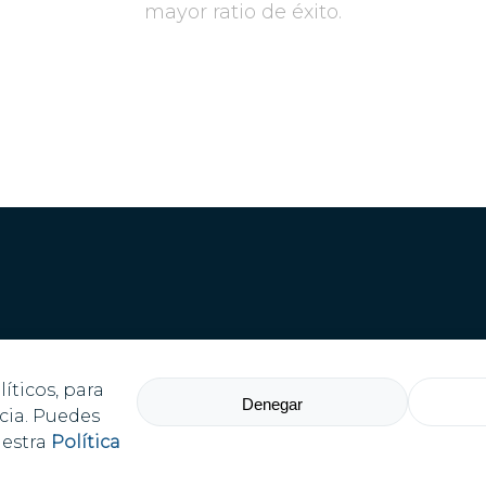
mayor ratio de éxito.
íticos, para
Denegar
cia. Puedes
uestra
Política