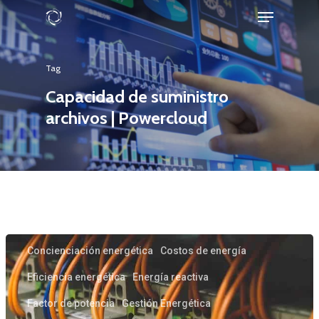
Tag
Hit enter to search or ESC to close
Capacidad de suministro
archivos | Powercloud
Home
Auditoría energética
Servicios
Compensación de energía reactiva
Características
Concienciación energética
Costos de energía
Casos prácticos
Eficiencia energética
Energía reactiva
Noticias
Factor de potencia
Gestión Energética