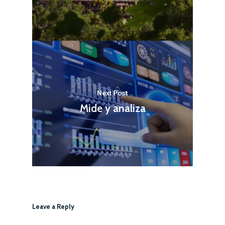
Sobre Powercloud
Las Mercedes 23, baj
48930 Getxo
Bizkaia, SP
T: +34 94 463 05 37
Next Post
E: hola@powercloud.
Mide y analiza
Leave a Reply