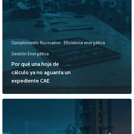
Características
Casos prácticos
Noticias
Cumplimiento Normativo
Eficiencia energética
Contacto
Gestión Energética
Acceder
Por qué una hoja de
cálculo ya no aguanta un
expediente CAE
Sobre Powercloud
Las Mercedes 23, baj
48930 Getxo
Bizkaia, SP
T: +34 94 463 05 37